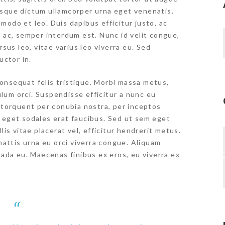
esque dictum ullamcorper urna eget venenatis.
modo et leo. Duis dapibus efficitur justo, ac
s ac, semper interdum est. Nunc id velit congue,
rsus leo, vitae varius leo viverra eu. Sed
uctor in.
onsequat felis tristique. Morbi massa metus,
bulum orci. Suspendisse efficitur a nunc eu
a torquent per conubia nostra, per inceptos
 eget sodales erat faucibus. Sed ut sem eget
lis vitae placerat vel, efficitur hendrerit metus.
 mattis urna eu orci viverra congue. Aliquam
uada eu. Maecenas finibus ex eros, eu viverra ex