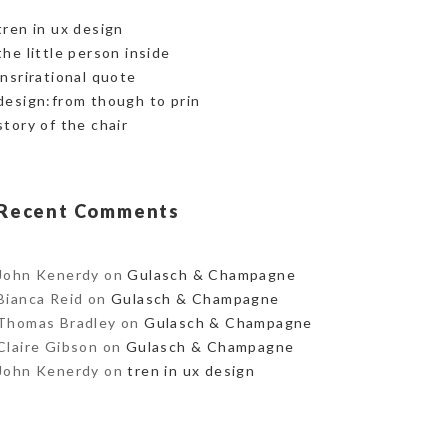
tren in ux design
the little person inside
insrirational quote
design:from though to prin
story of the chair
Recent Comments
John Kenerdy
on
Gulasch & Champagne
Bianca Reid
on
Gulasch & Champagne
Thomas Bradley
on
Gulasch & Champagne
Claire Gibson
on
Gulasch & Champagne
John Kenerdy
on
tren in ux design