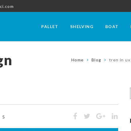
ci.com
PALLET
SHELVING
BOAT
gn
Home
Blog
tren in u
5