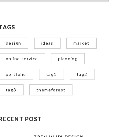
TAGS
design
ideas
market
online service
planning
portfolio
tag1
tag2
tag3
themeforest
RECENT POST