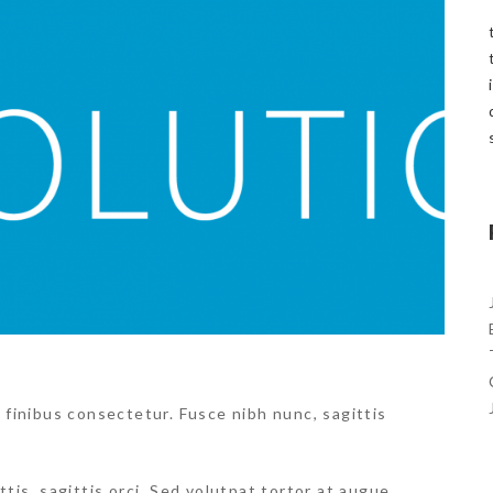
 finibus consectetur. Fusce nibh nunc, sagittis
tis, sagittis orci. Sed volutpat tortor at augue