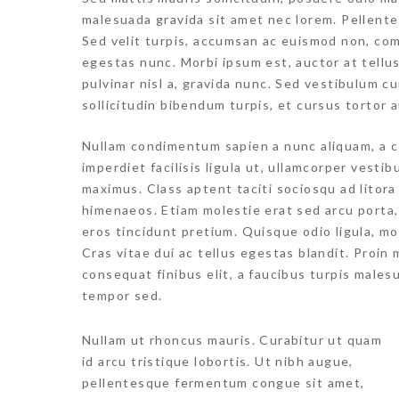
malesuada gravida sit amet nec lorem. Pellent
Sed velit turpis, accumsan ac euismod non, com
egestas nunc. Morbi ipsum est, auctor at tellu
pulvinar nisl a, gravida nunc. Sed vestibulum cu
sollicitudin bibendum turpis, et cursus tortor a
Nullam condimentum sapien a nunc aliquam, a c
imperdiet facilisis ligula ut, ullamcorper vesti
maximus. Class aptent taciti sociosqu ad litor
himenaeos. Etiam molestie erat sed arcu porta,
eros tincidunt pretium. Quisque odio ligula, mol
Cras vitae dui ac tellus egestas blandit. Proin
consequat finibus elit, a faucibus turpis males
tempor sed.
Nullam ut rhoncus mauris. Curabitur ut quam
id arcu tristique lobortis. Ut nibh augue,
pellentesque fermentum congue sit amet,