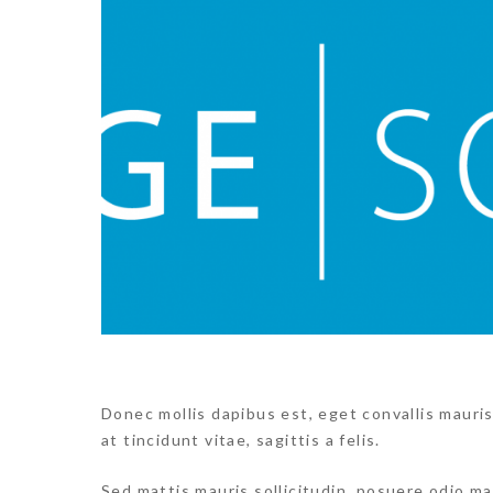
Donec mollis dapibus est, eget convallis mauris
at tincidunt vitae, sagittis a felis.
Sed mattis mauris sollicitudin, posuere odio mat