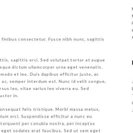
 finibus consectetur. Fusce nibh nunc, sagittis
tis, sagittis orci. Sed volutpat tortor at augue
esque dictum ullamcorper urna eget venenatis.
modo et leo. Duis dapibus efficitur justo, ac
s ac, semper interdum est. Nunc id velit congue,
rsus leo, vitae varius leo viverra eu. Sed
uctor in.
onsequat felis tristique. Morbi massa metus,
bulum orci. Suspendisse efficitur a nunc eu
a torquent per conubia nostra, per inceptos
 eget sodales erat faucibus. Sed ut sem eget