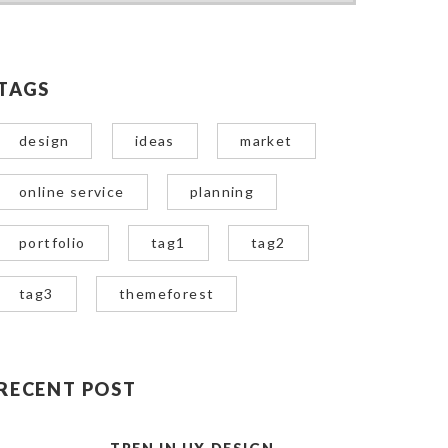
TAGS
design
ideas
market
online service
planning
portfolio
tag1
tag2
tag3
themeforest
RECENT POST