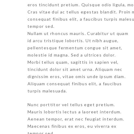
eros tincidunt pretium. Quisque odio ligula, mol
Cras vitae dui ac tellus egestas blandit. Proin
consequat finibus elit, a faucibus turpis males
tempor sed.
Nullam ut rhoncus mauris. Curabitur ut quam
id arcu tristique lobortis. Ut nibh augue,
pellentesque fermentum congue sit amet,
molestie id magna. Sed a ultrices dolor.
Morbi tellus quam, sagittis in sapien vel,
tincidunt dolor sit amet urna. Aliquam nec
dignissim eros, vitae omis unde ipsum diam.
Aliquam consequat finibus elit, a faucibus
turpis malesuada.
Nunc porttitor vel tellus eget pretium.
Mauris lobortis lectus a laoreet interdum.
Aenean tempor, erat nec feugiat interdum.
Maecenas finibus ex eros, eu viverra ex
tempor sed.