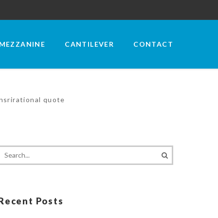
MEZZANINE
CANTILEVER
CONTACT
insrirational quote
Recent Posts