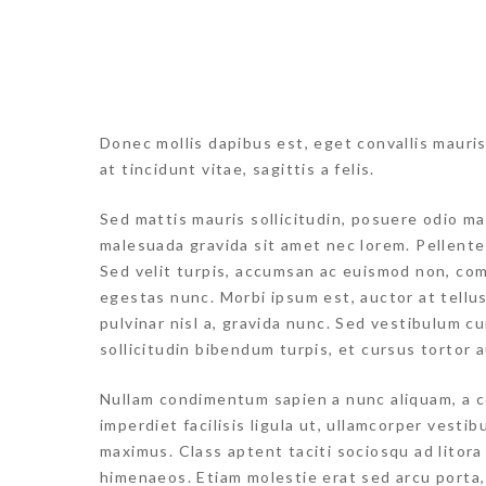
Donec mollis dapibus est, eget convallis mauris
at tincidunt vitae, sagittis a felis.
Sed mattis mauris sollicitudin, posuere odio mat
malesuada gravida sit amet nec lorem. Pellent
Sed velit turpis, accumsan ac euismod non, com
egestas nunc. Morbi ipsum est, auctor at tellu
pulvinar nisl a, gravida nunc. Sed vestibulum cu
sollicitudin bibendum turpis, et cursus tortor a
Nullam condimentum sapien a nunc aliquam, a c
imperdiet facilisis ligula ut, ullamcorper vesti
maximus. Class aptent taciti sociosqu ad litor
himenaeos. Etiam molestie erat sed arcu porta,