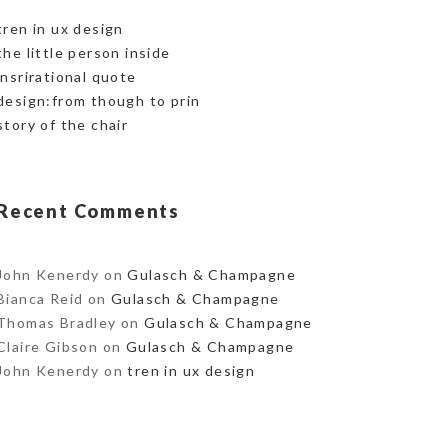
tren in ux design
the little person inside
insrirational quote
design:from though to prin
story of the chair
Recent Comments
John Kenerdy
on
Gulasch & Champagne
Bianca Reid
on
Gulasch & Champagne
Thomas Bradley
on
Gulasch & Champagne
Claire Gibson
on
Gulasch & Champagne
John Kenerdy
on
tren in ux design