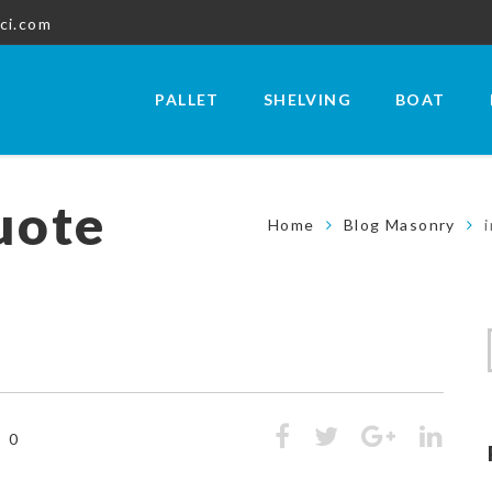
ci.com
PALLET
SHELVING
BOAT
quote
Home
Blog Masonry
0