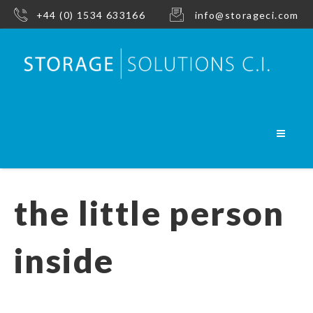
+44 (0) 1534 633166
info@storageci.com
the little person
inside